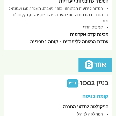
המערך לתוכניות ייעודיות
המדור לזרועות הביטחון: צופן, ניצבים, משא“ן, מגן ועמנואל
תוכניות מובנות ולימודי תעודה: ינשופים, יהלום, חץ, חכ“ם
ורום
קמפוס חרדי
מכינה קדם אקדמית
עמדת הרשמה ללימודים - קומה 1 ספרייה
אזור
B
בניין
1002
-
ניווט
קומת כניסה
הפקולטה למדעי החברה
המחלקה לניהול