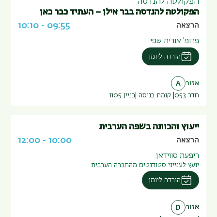
הפקולטה להנדסה
הפקולטה להנדסה בבר אילן – העתיד כבר כאן
10:10
-
09:55
הרצאה
פרופ' אורית שפי
הורדה ליומן
אזור
A
חדר 053
קומת כניסה
בניין
1105
ייעוץ והכוונה בשפה הערבית
12:00
-
10:00
הרצאה
ריפעת סווידאן
יועץ לענייני סטודנטים מהחברה הערבית
הורדה ליומן
אזור
D