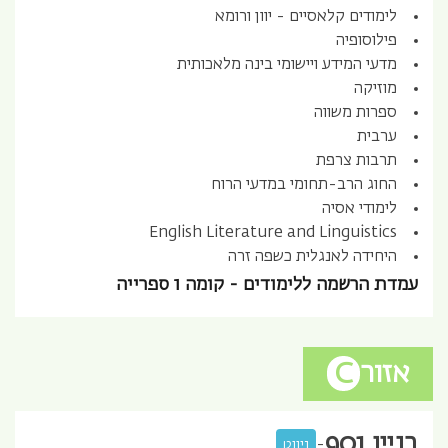
לימודים קלאסיים - יוון ורומא
פילוסופיה
מדעי המידע ויישומי בינה מלאכותית
מוזיקה
ספרות משווה
ערבית
תרבות צרפת
החוג הרב-תחומי במדעי הרוח
לימודי אסיה
English Literature and Linguistics
היחידה לאנגלית כשפה זרה
עמדת הרשמה ללימודים - קומה 1 ספרייה
אזור
C
בניין
901
-
ניווט