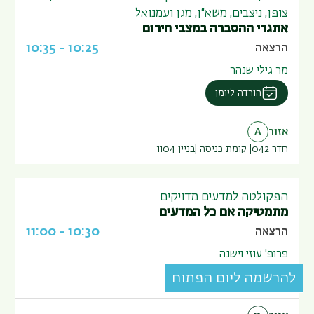
צופן, ניצבים, משא“ן, מגן ועמנואל
אתגרי ההסברה במצבי חירום
10:35
-
10:25
הרצאה
מר גילי שנהר
הורדה ליומן
אזור
A
חדר 042
קומת כניסה
בניין
1104
הפקולטה למדעים מדויקים
מתמטיקה אם כל המדעים
11:00
-
10:30
הרצאה
פרופ' עוזי וישנה
להרשמה ליום הפתוח
הורדה ליומן