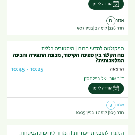
הורדה ליומן
אזור
D
חדר 226
קומה 2
בניין
503
הפקולטה למדעי הרוח | היסטוריה כללית
מה הקשר בין ספינת הקיטור, מכונת התפירה והבינה
המלאכותית?
10:45
-
10:25
הרצאה
ד"ר אור-אל ביילינסון
הורדה ליומן
אזור
B
חדר 109
קומה 1
בניין
1005
המערך לתוכניות ייעודיות | המדור לזרועות הביטחון: