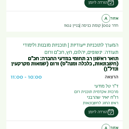
הורדה ליומן
אזור
A
חדר 002
קומת כניסה
בניין
1102
המערך לתוכניות ייעודיות | תוכניות מובנות ולימודי
תעודה: ינשופים, יהלום, חץ, חכ“ם ורום
תואר ראשון רב תחומי במדעי החברה: חכ"ם
(חשבונאות, כלכלה ומנה"ס) ורום (שמאות מקרקעין
ונדל"ן)
11:00
-
10:00
הרצאה
ד"ר טל מודעי
מרכזת אקדמית תוכנית רום
רו"ח יאיר שהרבני
ראש החוג לחשבונאות
הורדה ליומן
אזור
A