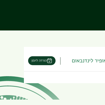
ופיר לינדנבאום
הורדה ליומן