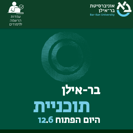
עמדות
הרשמה
ללימודים
Ski
t
conten
בר-אילן
תוכניית
היום הפתוח
6
.
12