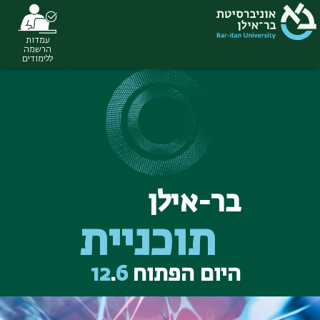
עמדות
Ski
הרשמה
ללימודים
t
conten
בר-אילן
תוכניית
היום הפתוח
6
.
12