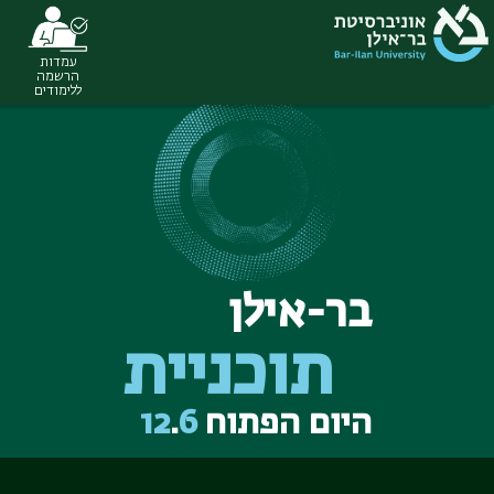
עמדות
Ski
הרשמה
ללימודים
t
conten
בר-אילן
תוכניית
היום הפתוח
6
.
12