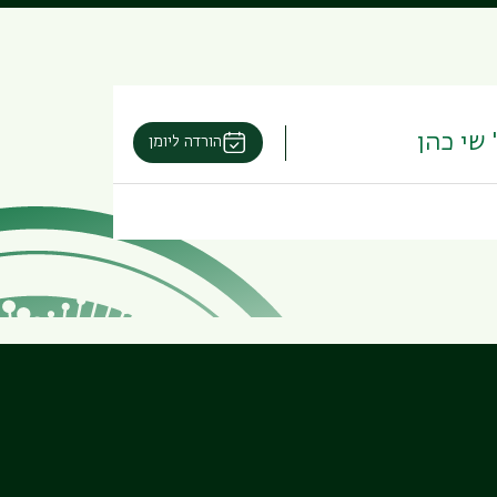
 שי כהן
הורדה ליומן