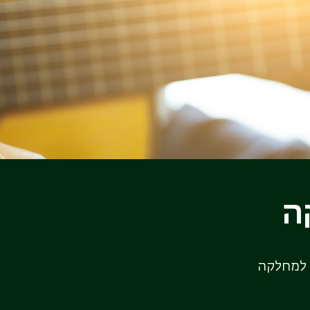
ה
למחלקה